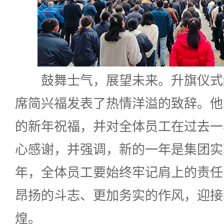
鼓舞士气，展望未来。升旗仪式
席简兴福发表了热情洋溢的致辞。他
的新年祝福，并对全体员工在过去一
心感谢，并强调，新的一年是集团实
年，全体员工要始终牢记肩上的责任
昂扬的斗志、更加务实的作风，迎接
煌。